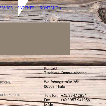
ERVICE
PARTNER
KONTAKT
Kontakt
Tischlerei Dennis Möhring
Wolfsburgstraße 26b
ecken.
06502 Thale
hier bekommt
Telefon: +49 3947 2854
Fax: +49 3957 941956
E-Mail: