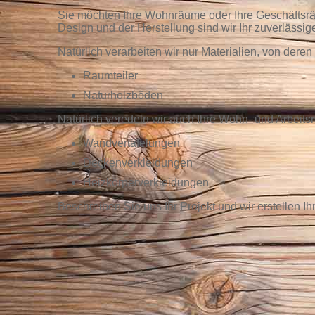
Sie möchten Ihre Wohnräume oder Ihre Geschäftsräu
Design und der Herstellung sind wir Ihr zuverlässige
Natürlich verarbeiten wir nur Materialien, von deren
Raumteiler
Naturholzböden
Natürlich veredeln wir auch Ihre Wohn- und Arbeit
Wandvertäfelungen
Deckenverkleidungen
Heizkörperverkleidungen
Beschreiben Sie uns Ihr Projekt und wir erstellen I