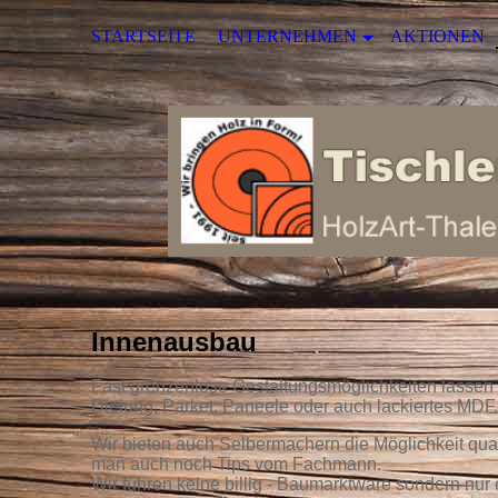
STARTSEITE
UNTERNEHMEN
AKTIONEN
Innenausbau
Fast grenzenlose Gestaltungsmöglichkeiten lasse
Dielung, Parket, Paneele oder auch lackiertes MDF.
Wir bieten auch Selbermachern die Möglichkeit qua
man auch noch Tips vom Fachmann.
Wir führen keine billig - Baumarktware sondern nur