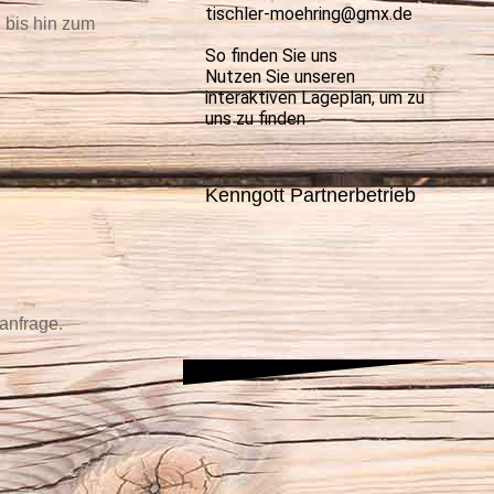
tischler-moehring@gmx.de
 bis hin zum
So finden Sie uns
Nutzen Sie unseren
interaktiven La­ge­plan, um zu
uns zu finden
Kenngott Partnerbetrieb
anfrage.