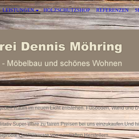
LEISTUNGEN
HOLZSCHUTZSHOP
REFERENZEN
S
n jeden Raum im neuen Licht entstehen. Fußboden, Wand und D
litativ Super-Ware zu fairen Preisen bei uns einzukaufen.Und 
 erprobte Qualitätsware von namhaften Herstellern.