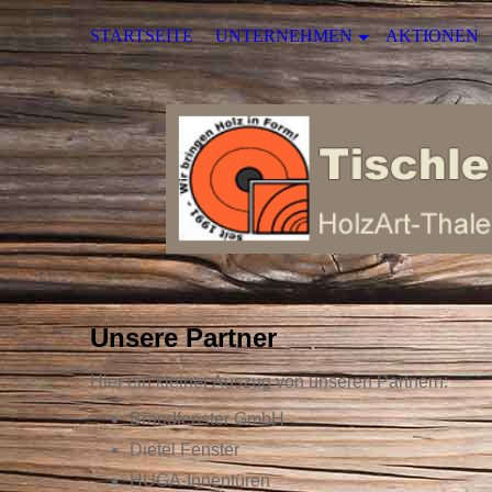
STARTSEITE
UNTERNEHMEN
AKTIONEN
Unsere Partner
Hier ein kleiner Auszug von unseren Partnern:
Brandfenster GmbH
Dietel Fenster
HUGA-Innentüren