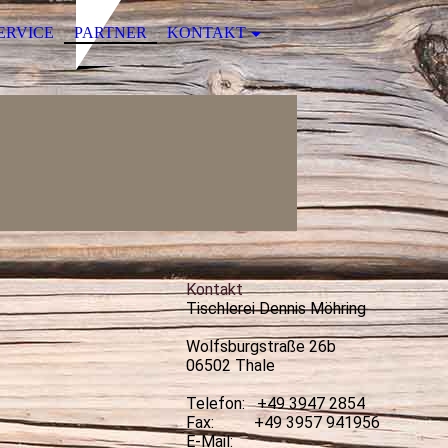
ERVICE
PARTNER
KONTAKT
Kontakt
Tischlerei Dennis Möhring
Wolfsburgstraße 26b
06502 Thale
Telefon: +49 3947 2854
Fax: +49 3957 941956
E-Mail: