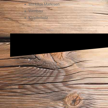
Markilux Markisen
Wertbau
Klöpferholz