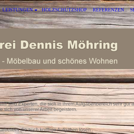
LEISTUNGEN
HOLZSCHUTZSHOP
REFERENZEN
S
Wir sind Experten, die sich in ihrem Aufgabenbereich sehr gut
e sich von unserer Arbeit begeistern.
rbeitern die auch knifflige Aufgaben lösen .