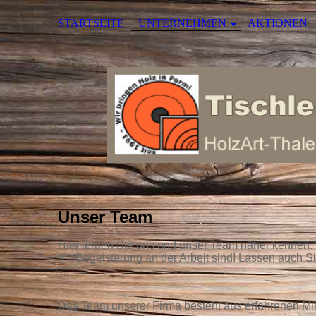
STARTSEITE
UNTERNEHMEN
AKTIONEN
Unser Team
Hier lernen Sie uns und unser Team näher kennen. 
mit Begeisterung an der Arbeit sind! Lassen auch Si
Das Team unserer Firma besteht aus erfahrenen Mita