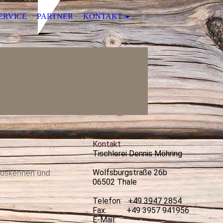
ERVICE
PARTNER
KONTAKT
Kontakt
Tischlerei Dennis Möhring
Wolfsburgstraße 26b
 auskennen und
06502 Thale
Telefon: +49 3947 2854
Fax: +49 3957 941956
E-Mail: